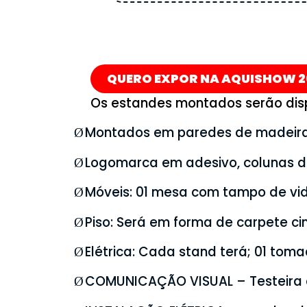
QUERO EXPOR NA AQUISHOW 2
Os estandes montados serão disp
Montados em paredes de madeir
Ø
Logomarca em adesivo, colunas d
Ø
Móveis: 01 mesa com tampo de vid
Ø
Piso: Será em forma de carpete ci
Ø
Elétrica: Cada stand terá; 01 toma
Ø
COMUNICAÇÃO VISUAL – Testeira 
Ø