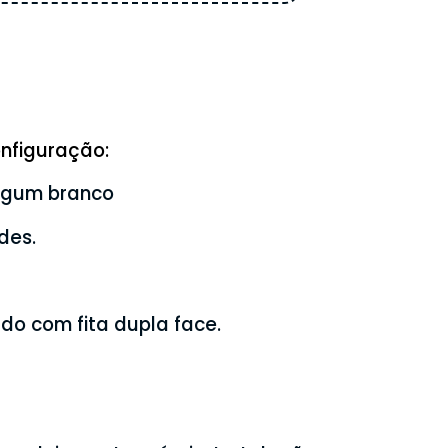
nfiguração:
agum branco
des.
ado com fita dupla face.