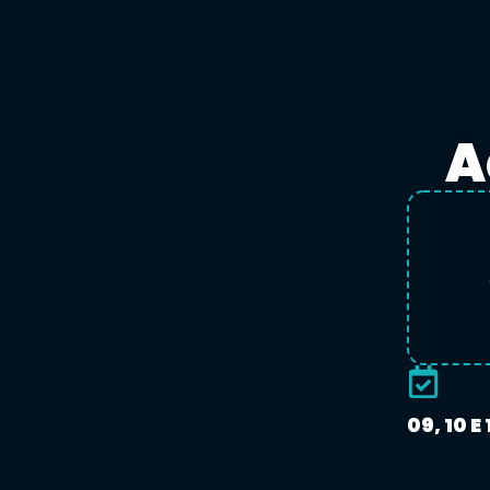
A
09, 10 E